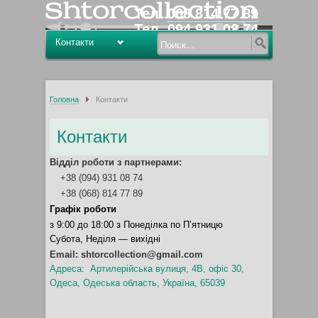
Тел.
068 814 77 89
Тел.
094 931 08 74
Тел.
096 291 29 20
Головна
Контакти
Контакти
Відділ роботи з партнерами:
+38 (094) 931 08 74
+38 (068) 814 77 89
Графік роботи
з 9:00 до 18:00 з Понеділка по П’ятницю
Субота, Неділя — вихідні
Email: shtorcollection@gmail.com
Адреса
:
Артилерійська вулиця, 4В, офіс 30,
Одеса, Одеська область, Україна, 65039