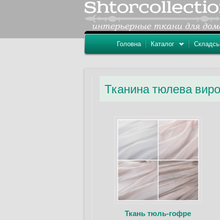
Головна
Каталог
Складсь
Тканина тюлева вир
Ткань тюль-гофре