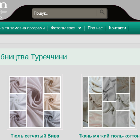
ка та замовна програми
Фотогалерея
Про нас
Контакти
обництва Туреччини
Тюль сетчатый Вива
Ткань мягкий тюль-коттон