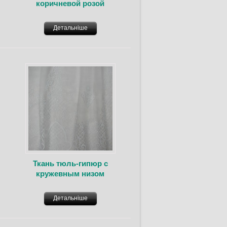
коричневой розой
Детальніше
Ткань тюль-гипюр с
кружевным низом
Детальніше