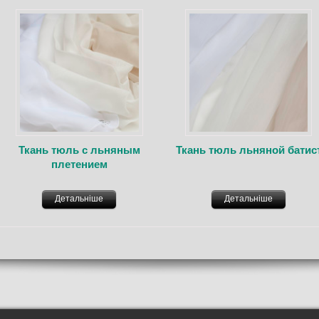
Ткань тюль с льняным
Ткань тюль льняной батис
плетением
Детальніше
Детальніше