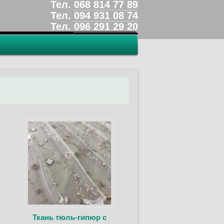
Тел.
068 814 77 89
Тел.
094 931 08 74
Тел.
096 291 29 20
Ткань тюль-гипюр с