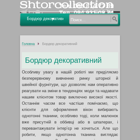
Тел.
068 814 77 89
Тел.
094 931 08 74
Тел.
096 291 29 20
Головна
Бордюр декоративний
Бордюр декоративний
Особливу увагу в нашій роботі ми приділяємо
безперервному вивченню ринку шторної й
швейної фурнітури, що дозволяє нам оперативно
реагувати на зміни в тенденціях моди та надавати
нашим клієнтом товар виключно високої якості.
Останнім часом все частіше помічаємо, що
клієнти для оформлення вікон вибирають
однотонні тканини, особливо тоді, коли малюнок
вже присутній в оббивці або в шпалерах, і
перевантажувати інтер’єр не хочеться. Але що
робити, якщо однотонна тканина виглядає