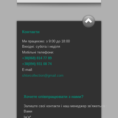
Контакти
Ми працюємо: з 9:00 до 18:00
Вихідні: субота і неділя
Мобільні телефони:
+38(068) 814 77 89
+38(094) 931 08 74
E-mail:
shtorcollection@gmail.com
Хочете співпрацювати з нами?
Залиште свої контакти і наш менеджер зв’яжеться з
Вами
Ім’я*