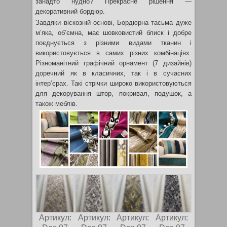
занадто нудно? Прекрасне рішення —
декоративний бордюр.
Завдяки віскозній основі, Бордюрна тасьма дуже
м’яка, об’ємна, має шовковистий блиск і добре
поєднується з різними видами тканин і
використовується в самих різних комбінаціях.
Різноманітний графічний орнамент (7 дизайнів)
доречний як в класичних, так і в сучасних
інтер’єрах. Такі стрічки широко використовуються
для декорування штор, покривал, подушок, а
також меблів.
Артикул:
Артикул:
Артикул:
Артикул: